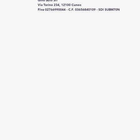
Gino auto Srl
Via Torino 234, 12100 Cuneo
P.iva 02766990044 - C.F. 03656840109 - SDI SUBM70N